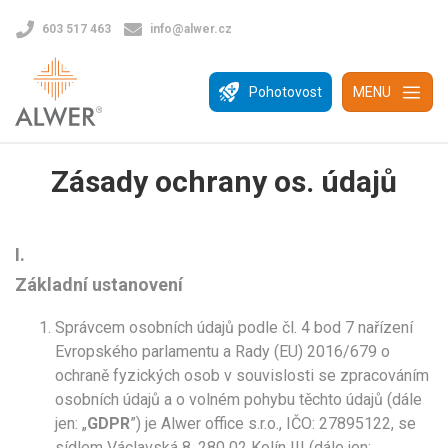
603 517 463
info@alwer.cz
Pohotovost
MENU
Zásady ochrany os. údajů
I.
Základní ustanovení
Správcem osobních údajů podle čl. 4 bod 7 nařízení
Evropského parlamentu a Rady (EU) 2016/679 o
ochraně fyzických osob v souvislosti se zpracováním
osobních údajů a o volném pohybu těchto údajů (dále
jen: „
GDPR
”) je Alwer office s.r.o., IČO: 27895122, se
sídlem Václavská 8, 280 02 Kolín III (dále jen: