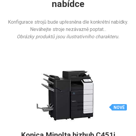
nabídce
Konfigurace strojů bude upřesněna dle konkrétní nabídky.
Neváhejte stroje nezávazně poptat...
Obrázky produktů jsou ilustrativního charakteru.
NOVÉ
Konica Minolta bizhub C451i