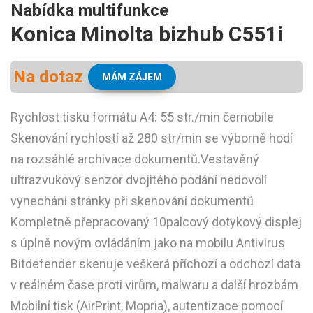
Nabídka multifunkce
Konica Minolta bizhub C551i
Na dotaz
MÁM ZÁJEM
Rychlost tisku formátu A4: 55 str./min černobíle
Skenování rychlostí až 280 str/min se výborně hodí
na rozsáhlé archivace dokumentů.Vestavěný
ultrazvukový senzor dvojitého podání nedovolí
vynechání stránky při skenování dokumentů
Kompletně přepracovaný 10palcový dotykový displej
s úplně novým ovládáním jako na mobilu Antivirus
Bitdefender skenuje veškerá příchozí a odchozí data
v reálném čase proti virům, malwaru a další hrozbám
Mobilní tisk (AirPrint, Mopria), autentizace pomocí