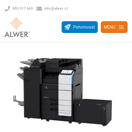
603 517 463
info@alwer.cz
Pohotovost
MENU