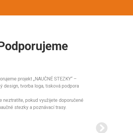
Podporujeme
USIL
orujeme projekt „NAUČNÉ STEZKY“ –
u s.r.o.
ký design, tvorba loga, tisková podpora
lupráce, oceňujeme
“Máme už 3. ko
e neztratíte, pokud využijete doporučené
ká vstřícnost a celková
od AO. Jsme v
naučné stezky a poznávací trasy.
st.”
l
dodávka strojů