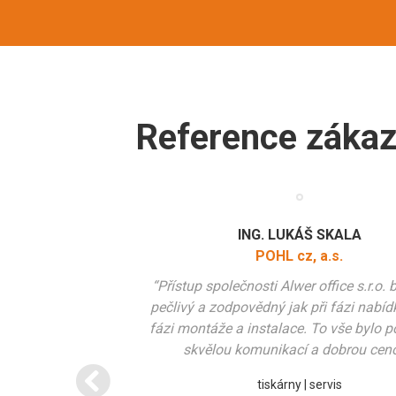
Reference zákaz
 STEZKY“ –
ING. LUKÁŠ SKALA
STRON
sková podpora
POHL cz, a.s.
Dne 1.6.2019 js
“Přístup společnosti Alwer office s.r.o. b
jete doporučené
STRONGMAN v Kolíně
pečlivý a zodpovědný jak při fázi nabídk
 trasy.
malé STRONGMANy něko
fázi montáže a instalace. To vše bylo 
dět
skvělou komunikací a dobrou ceno
tiskárny | servis