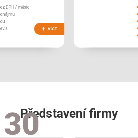
bez DPH / měsíc
ronájmu
tou
ervis
VÍCE
30
Představení firmy