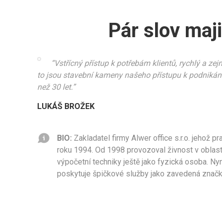
Pár slov maji
“Vstřícný přístup k potřebám klientů, rychlý a zejm
to jsou stavební kameny našeho přístupu k podnikání, 
než 30 let.”
LUKÁŠ BROŽEK
BIO:
Zakladatel firmy Alwer office s.r.o. jehož p
roku 1994. Od 1998 provozoval živnost v oblast
výpočetní techniky ještě jako fyzická osoba. N
poskytuje špičkové služby jako zavedená značka