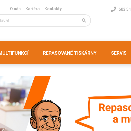
O nás
Kariéra
Kontakty
603 51
ULTIFUNKCÍ
REPASOVANÉ TISKÁRNY
SERVIS