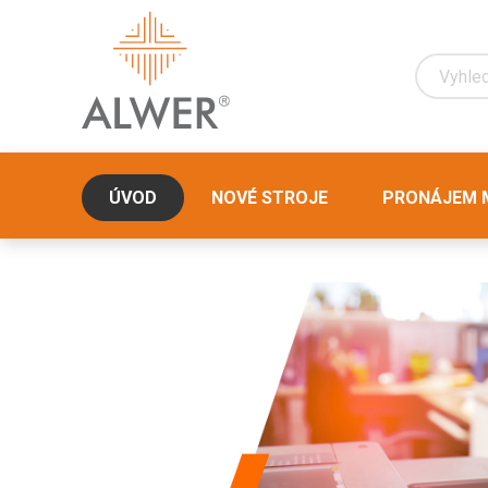
ÚVOD
NOVÉ STROJE
PRONÁJEM M