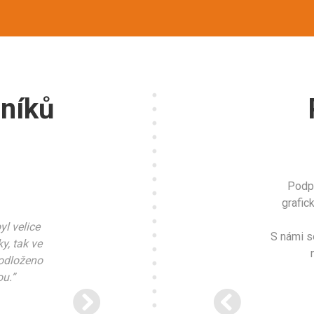
níků
GMAN Kolín
ONDŘEJ M
Podp
GOLDBECK Ba
grafic
me se zúčastnili akce
yl velice
“Opravdu dlouhodobá spo
, kde jsme uspořádali pro
S námi s
y, tak ve
osobní přístup, celkově vel
lik soutěží u příležitosti
podloženo
spokojeno
ského dne.
u.”
servisní smlouva | 