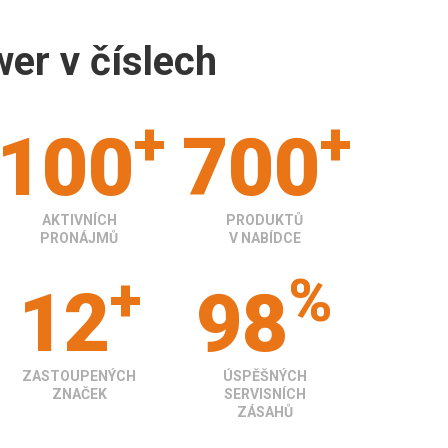
wer v číslech
+
+
100
700
AKTIVNÍCH
PRODUKTŮ
PRONÁJMŮ
V NABÍDCE
+
%
12
98
ZASTOUPENÝCH
ÚSPĚŠNÝCH
ZNAČEK
SERVISNÍCH
ZÁSAHŮ