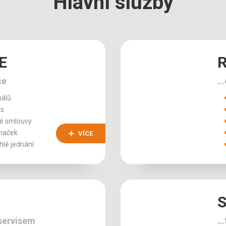
Hlavní služby
E
ce
…
nálů
is
ové smlouvy
značek
VÍCE
chlé jednání
S
 servisem
…t