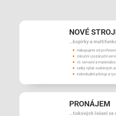
NOVÉ STROJ
…kopírky a multifunk
nakupujete od profesio
záruční i pozáruční serv
vč. servisní a materiál
velký výběr ověřených 
individuální přístup a ry
PRONÁJEM
…tiskových řešení se