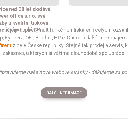
více než 30 let dodává
wer office s.r.o. své
žby a kvalitní tisková
řešení po celé ČR.
a pronájem kopírek, multifunkčních tiskáren i celých roz
 Kyocera, OKI, Brother, HP či Canon a dalších. Pronájem 
firem
z celé České republiky. Stejně tak prodej a servis, 
zákaznici, u kterých si vážíme dlouhodobé spolupráce.
řipravujeme naše nové webové stránky - děkujeme za po
DALŠÍ INFORMACE