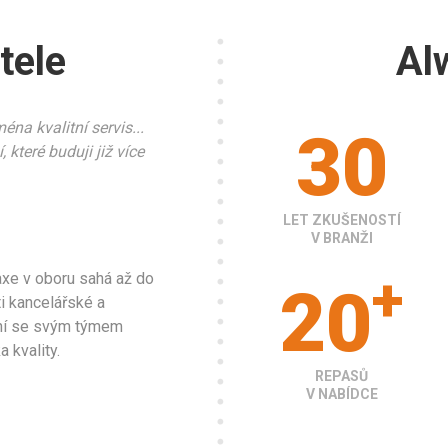
tele
Al
éna kvalitní servis...
30
které buduji již více
LET ZKUŠENOSTÍ
V BRANŽI
+
raxe v oboru sahá až do
20
i kancelářské a
yní se svým týmem
 kvality.
REPASŮ
V NABÍDCE