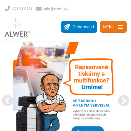
603 517 463
info@alwer.cz
Pohotovost
MENU