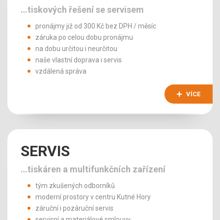
…tiskových řešení se servisem
pronájmy již od 300 Kč bez DPH / měsíc
záruka po celou dobu pronájmu
na dobu určitou i neurčitou
naše vlastní doprava i servis
vzdálená správa
VÍCE
SERVIS
…tiskáren a multifunkčních zařízení
tým zkušených odborníků
moderní prostory v centru Kutné Hory
záruční i pozáruční servis
servisní a materiálové smlouvy