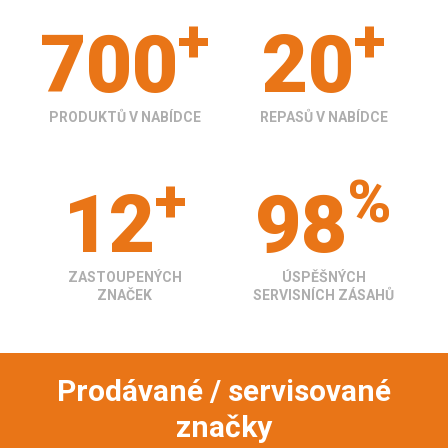
+
+
700
20
PRODUKTŮ V NABÍDCE
REPASŮ V NABÍDCE
+
%
12
98
ZASTOUPENÝCH
ÚSPĚŠNÝCH
ZNAČEK
SERVISNÍCH ZÁSAHŮ
Prodávané / servisované
značky