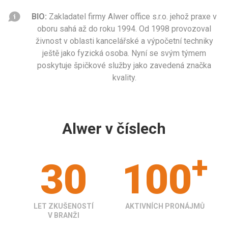
BIO:
Zakladatel firmy Alwer office s.r.o. jehož praxe v
oboru sahá až do roku 1994. Od 1998 provozoval
živnost v oblasti kancelářské a výpočetní techniky
ještě jako fyzická osoba. Nyní se svým týmem
poskytuje špičkové služby jako zavedená značka
kvality.
Alwer v číslech
+
30
100
LET ZKUŠENOSTÍ
AKTIVNÍCH PRONÁJMŮ
V BRANŽI