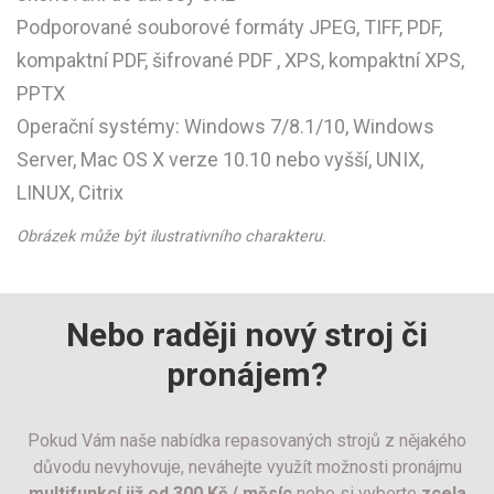
Podporované souborové formáty JPEG, TIFF, PDF,
kompaktní PDF, šifrované PDF , XPS, kompaktní XPS,
PPTX
Operační systémy: Windows 7/8.1/10, Windows
Server, Mac OS X verze 10.10 nebo vyšší, UNIX,
LINUX, Citrix
Obrázek může být ilustrativního charakteru.
Nebo raději nový stroj či
pronájem?
Pokud Vám naše nabídka repasovaných strojů z nějakého
důvodu nevyhovuje, neváhejte využít možnosti pronájmu
multifunkcí již od 300 Kč / měsíc
nebo si vyberte
zcela