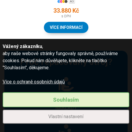
33.880 Kč
s DPH
VÍCE INFORMACÍ
Vážený zákazníku
,
aby naše webové stránky fungovaly správně, používáme
Proč repasovaný stroj?
cookies. Pokud nám důvěřujete, klikněte na tlačítko
"Souhlasím", děkujeme.
Více o ochraně osobních údajů
Souhlasím
POLOVIČNÍ POŘIZOVACÍ
NÁKLADY
Vlastní nastavení