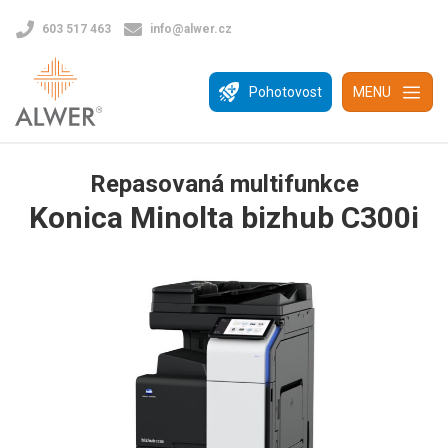
603 517 463
info@alwer.cz
Pohotovost
MENU
Repasovaná multifunkce
Konica Minolta bizhub C300i