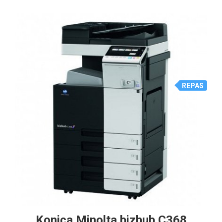
REPAS
Konica Minolta bizhub C368