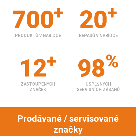
+
+
700
20
PRODUKTŮ V NABÍDCE
REPASŮ V NABÍDCE
+
%
12
98
ZASTOUPENÝCH
ÚSPĚŠNÝCH
ZNAČEK
SERVISNÍCH ZÁSAHŮ
Prodávané / servisované
značky