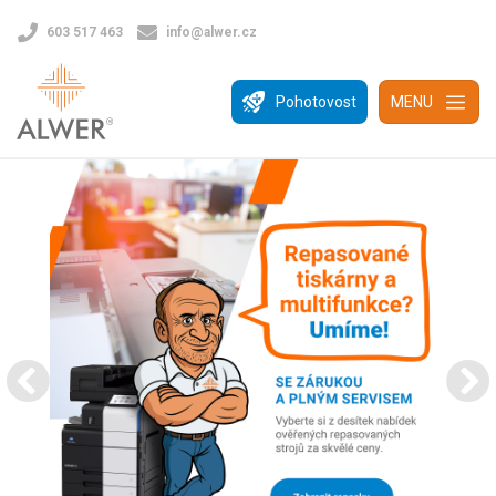
603 517 463
info@alwer.cz
Pohotovost
MENU