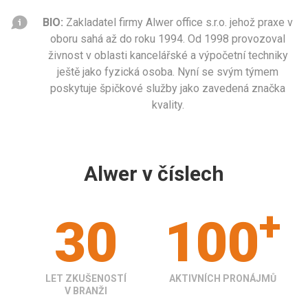
BIO:
Zakladatel firmy Alwer office s.r.o. jehož praxe v
oboru sahá až do roku 1994. Od 1998 provozoval
živnost v oblasti kancelářské a výpočetní techniky
ještě jako fyzická osoba. Nyní se svým týmem
poskytuje špičkové služby jako zavedená značka
kvality.
Alwer v číslech
+
30
100
LET ZKUŠENOSTÍ
AKTIVNÍCH PRONÁJMŮ
V BRANŽI