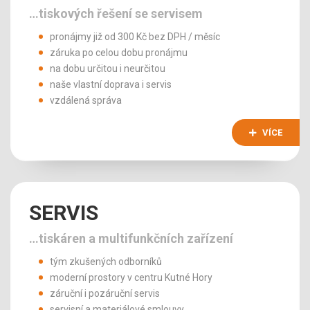
…tiskových řešení se servisem
pronájmy již od 300 Kč bez DPH / měsíc
záruka po celou dobu pronájmu
na dobu určitou i neurčitou
naše vlastní doprava i servis
vzdálená správa
VÍCE
SERVIS
…tiskáren a multifunkčních zařízení
tým zkušených odborníků
moderní prostory v centru Kutné Hory
záruční i pozáruční servis
servisní a materiálové smlouvy