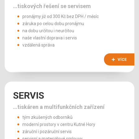
…tiskových řešení se servisem
pronájmy již od 300 Kč bez DPH / měsíc
záruka po celou dobu pronájmu
na dobu určitou i neurčitou
naše vlastní doprava i servis
vzdálená správa
VÍCE
SERVIS
…tiskáren a multifunkčních zařízení
tým zkušených odborníků
moderní prostory v centru Kutné Hory
záruční i pozáruční servis
servisní a materiálové smlouvy