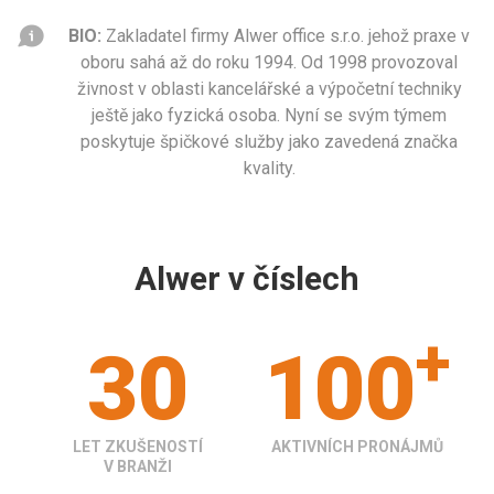
BIO:
Zakladatel firmy Alwer office s.r.o. jehož praxe v
oboru sahá až do roku 1994. Od 1998 provozoval
živnost v oblasti kancelářské a výpočetní techniky
ještě jako fyzická osoba. Nyní se svým týmem
poskytuje špičkové služby jako zavedená značka
kvality.
Alwer v číslech
+
30
100
LET ZKUŠENOSTÍ
AKTIVNÍCH PRONÁJMŮ
V BRANŽI