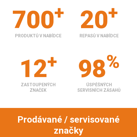
+
+
700
20
PRODUKTŮ V NABÍDCE
REPASŮ V NABÍDCE
+
%
12
98
ZASTOUPENÝCH
ÚSPĚŠNÝCH
ZNAČEK
SERVISNÍCH ZÁSAHŮ
Prodávané / servisované
značky