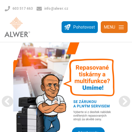
603 517 463
info@alwer.cz
Pohotovost
MENU